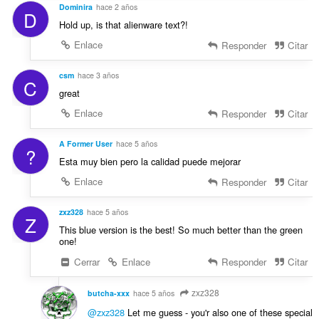
Dominira
hace 2 años
D
Hold up, is that alienware text?!
Enlace
Responder
Citar
csm
hace 3 años
C
great
Enlace
Responder
Citar
A Former User
hace 5 años
?
Esta muy bien pero la calidad puede mejorar
Enlace
Responder
Citar
zxz328
hace 5 años
Z
This blue version is the best! So much better than the green
one!
Cerrar
Enlace
Responder
Citar
zxz328
butcha-xxx
hace 5 años
@zxz328
Let me guess - you'r also one of these special