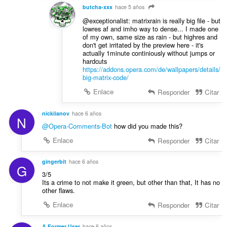
butcha-xxx
hace 5 años
@exceptionalist: matrixrain is really big file - but
lowres af and imho way to dense... I made one
of my own, same size as rain - but highres and
don't get irritated by the preview here - it's
actually 1minute continiously without jumps or
hardcuts
https://addons.opera.com/de/wallpapers/details/
big-matrix-code/
Enlace
Responder
Citar
nickiianov
hace 6 años
N
@Opera-Comments-Bot
how did you made this?
Enlace
Responder
Citar
gingerbit
hace 6 años
G
3/5
Its a crime to not make it green, but other than that, It has no
other flaws.
Enlace
Responder
Citar
A Former User
hace 6 años