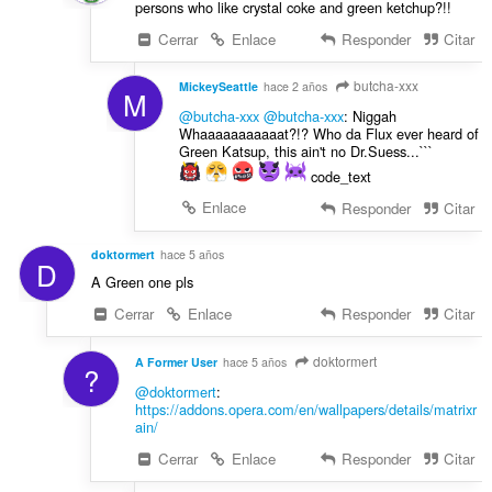
persons who like crystal coke and green ketchup?!!
Cerrar
Enlace
Responder
Citar
butcha-xxx
MickeySeattle
hace 2 años
M
@butcha-xxx
@butcha-xxx
: Niggah
Whaaaaaaaaaaat?!? Who da Flux ever heard of
Green Katsup, this ain't no Dr.Suess...```
code_text
Enlace
Responder
Citar
doktormert
hace 5 años
D
A Green one pls
Cerrar
Enlace
Responder
Citar
doktormert
A Former User
hace 5 años
?
@doktormert
:
https://addons.opera.com/en/wallpapers/details/matrixr
ain/
Cerrar
Enlace
Responder
Citar