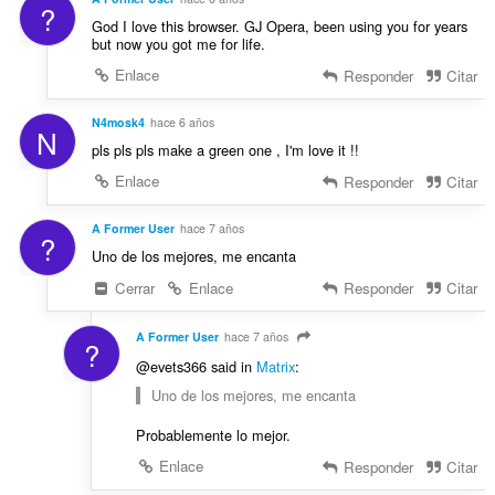
?
God I love this browser. GJ Opera, been using you for years
but now you got me for life.
Enlace
Responder
Citar
N4mosk4
hace 6 años
N
pls pls pls make a green one , I'm love it !!
Enlace
Responder
Citar
A Former User
hace 7 años
?
Uno de los mejores, me encanta
Cerrar
Enlace
Responder
Citar
A Former User
hace 7 años
?
@evets366 said in
Matrix
:
Uno de los mejores, me encanta
Probablemente lo mejor.
Enlace
Responder
Citar