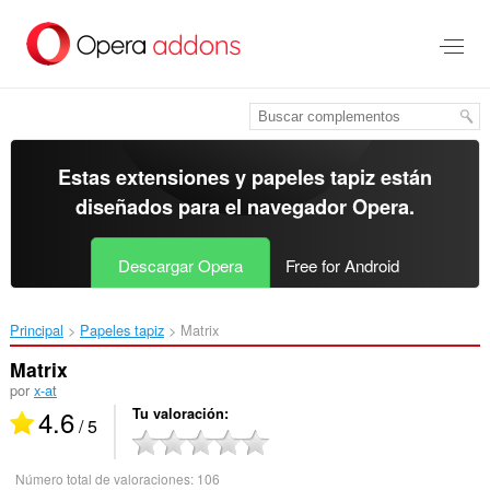
Ir
al
contenido
principal
Estas extensiones y papeles tapiz están
diseñados para el
navegador Opera
.
Descargar Opera
Free for Android
Principal
Papeles tapiz
Matrix‎
Matrix
por
x-at
4.6
Tu valoración
/ 5
Número total de valoraciones:
106