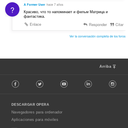
A Former User
hace 7 años
?
Красиво, что то напоминает и фильм Матрица и
фантастика.
Enlace
Responder
Citar
Ver la conversación completa de los foros
Arriba
F
Facebook
Twitter
Youtube
LinkedIn
Instag
o
l
l
o
DESCARGAR OPERA
w
O
Navegadores para ordenador
p
Aplicaciones para móviles
e