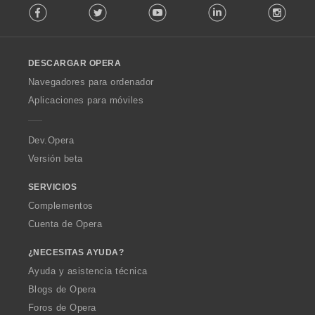
Facebook
Twitter
Youtube
LinkedIn
Instag
o
l
l
o
DESCARGAR OPERA
w
O
Navegadores para ordenador
p
Aplicaciones para móviles
e
r
a
Dev.Opera
Versión beta
SERVICIOS
Complementos
Cuenta de Opera
¿NECESITAS AYUDA?
Ayuda y asistencia técnica
Blogs de Opera
Foros de Opera