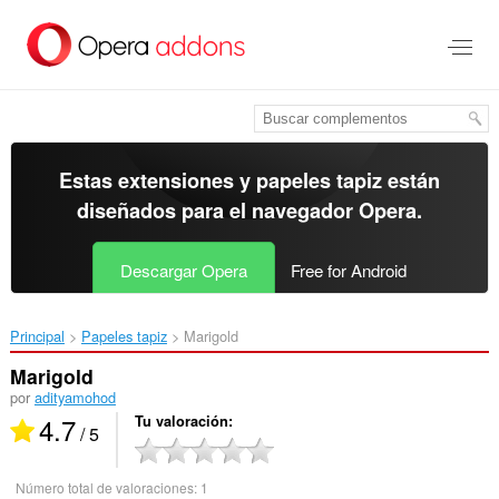
Ir
al
contenido
principal
Estas extensiones y papeles tapiz están
diseñados para el
navegador Opera
.
Descargar Opera
Free for Android
Principal
Papeles tapiz
Marigold‎
Marigold
por
adityamohod
4.7
Tu valoración
/ 5
Número total de valoraciones:
1