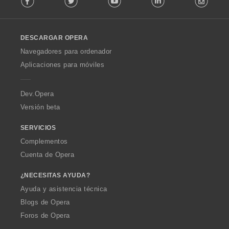
l
l
o
DESCARGAR OPERA
w
O
Navegadores para ordenador
p
Aplicaciones para móviles
e
r
a
Dev.Opera
Versión beta
SERVICIOS
Complementos
Cuenta de Opera
¿NECESITAS AYUDA?
Ayuda y asistencia técnica
Blogs de Opera
Foros de Opera