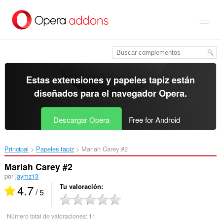
Ir
al
contenido
principal
Estas extensiones y papeles tapiz están
diseñados para el
navegador Opera
.
Descargar Opera
Free for Android
Principal
Papeles tapiz
Mariah Carey #2‎
Mariah Carey #2
por
jaymz13
4.7
Tu valoración
/ 5
Número total de valoraciones:
11