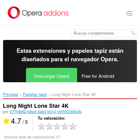
Ir
al
contenido
principal
Estas extensiones y papeles tapiz están
diseñados para el
navegador Opera
.
Descargar Opera
Free for Android
Principal
Papeles tapiz
Long Night Lone Star 4K‎
Long Night Lone Star 4K
por
077fdb62-b8ed-4ab2-b012-c9f5523df44b
4.7
Tu valoración
/ 5
Número total de valoraciones:
47