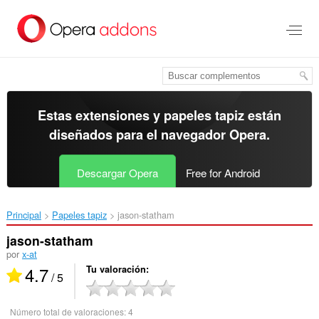
Ir
al
contenido
principal
Estas extensiones y papeles tapiz están
diseñados para el
navegador Opera
.
Descargar Opera
Free for Android
Principal
Papeles tapiz
jason-statham‎
jason-statham
por
x-at
4.7
Tu valoración
/ 5
Número total de valoraciones:
4