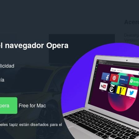
Acerc
Descarg
Versión
el navegador Opera
Tamaño
Última a
Licencia
licidad
ía
pera
Free for Mac
eles tapiz están diseñados para el