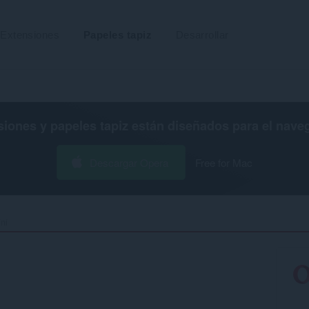
Extensiones
Papeles tapiz
Desarrollar
siones y papeles tapiz están diseñados para el
nave
Descargar Opera
Free for Mac
i ‎