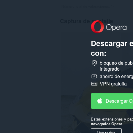
Número total de valoraciones:
14
Captura de pantalla
Descargar 
con:
bloqueo de pub
integrado
ahorro de energ
VPN gratuita
Descargar O
Estas extensiones y pap
navegador Opera
.
Ver todos