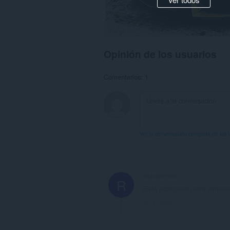
Opinión de los usuarios
Comentarios: 1
Ver la conversación completa de los 
robloxrbetter
hace 4 años
R
¡Esta publicación está elimina
Enlace