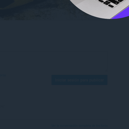
foros
Iniciar sesión para publicar
da!
Ver la conversación completa de los foros