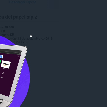
Descargar Opera
a del papel tapiz
as
13 390
1.0
585,9 KB
x
ctualización
18 de noviembre de 2013
Copyright 2013 x-at