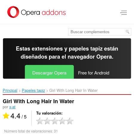
Ir
al
contenido
principal
Estas extensiones y papeles tapiz están
diseñados para el
navegador Opera
.
Descargar Opera
Free for Android
Principal
Papeles tapiz
Girl With Long Hair In Water‎
Girl With Long Hair In Water
por
x-at
4.4
Tu valoración
/ 5
Número total de valoraciones:
31