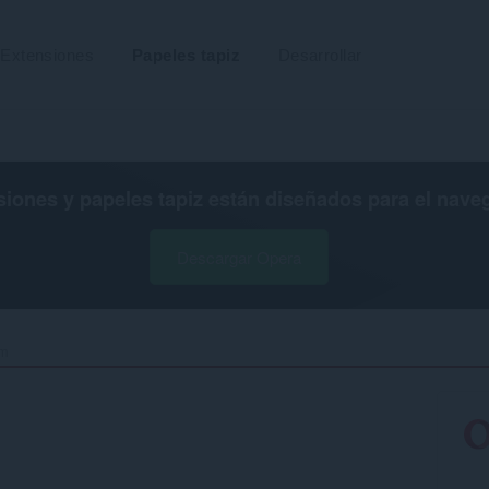
Extensiones
Papeles tapiz
Desarrollar
siones y papeles tapiz están diseñados para el
nave
Descargar Opera
m‎