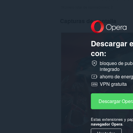
Número total de valoraciones:
2
Capturas de pantalla
Descargar 
con:
bloqueo de pub
integrado
ahorro de energ
VPN gratuita
Descargar Oper
Estas extensiones y pap
navegador Opera
.