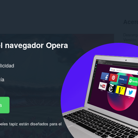
Acerc
Descarg
Versión
el navegador Opera
Tamaño
Última a
Licencia
licidad
ía
a
eles tapiz están diseñados para el