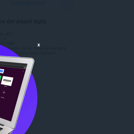
Descargar Opera
a del papel tapiz
as
417
1.0
1,7 MB
x
ctualización
24 de noviembre de 2023
Copyright 2023 Opera Software