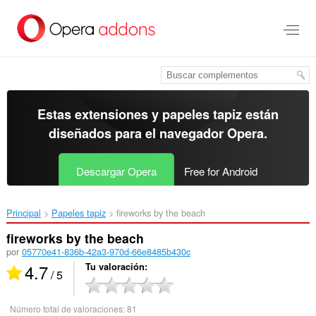
Ir
al
contenido
principal
Estas extensiones y papeles tapiz están
diseñados para el
navegador Opera
.
Descargar Opera
Free for Android
Principal
Papeles tapiz
fireworks by the beach‎
fireworks by the beach
por
05770e41-836b-42a3-970d-66e8485b430c
4.7
Tu valoración
/ 5
Número total de valoraciones:
81