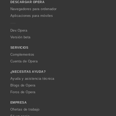
DESCARGAR OPERA
w
O
Navegadores para ordenador
p
Aplicaciones para móviles
e
r
a
Dev.Opera
Versión beta
SERVICIOS
Complementos
Cuenta de Opera
¿NECESITAS AYUDA?
Ayuda y asistencia técnica
Blogs de Opera
Foros de Opera
EMPRESA
Ofertas de trabajo