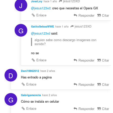
jesus123XD
JoseLoy
hace 1 año
J
@jesus123xd
: creo que necesitas el Opera GX
Enlace
Responder
Citar
jesus123XD
GatitoSebasWWE
hace 1 año
G
@jesus123xd
said:
alguien sabe como descargo imagenes con
sonido?
no se
Enlace
Responder
Citar
Dani19862012
hace 2 años
D
Has entrado a pagina
Enlace
Responder
Citar
Gabrigamereria
hace 2 años
G
Cómo se instala en celular
Enlace
Responder
Citar