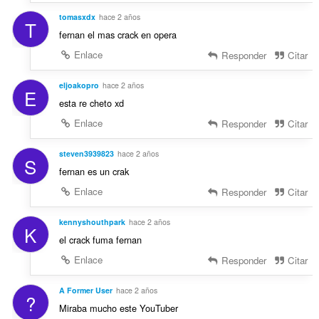
tomasxdx
hace 2 años
T
fernan el mas crack en opera
Enlace
Responder
Citar
eljoakopro
hace 2 años
E
esta re cheto xd
Enlace
Responder
Citar
steven3939823
hace 2 años
S
fernan es un crak
Enlace
Responder
Citar
kennyshouthpark
hace 2 años
K
el crack fuma fernan
Enlace
Responder
Citar
A Former User
hace 2 años
?
Miraba mucho este YouTuber