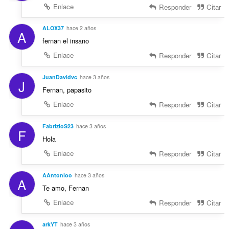
Enlace
Responder
Citar
ALOX37
hace 2 años
A
fernan el insano
Enlace
Responder
Citar
JuanDavidvc
hace 3 años
J
Fernan, papasito
Enlace
Responder
Citar
FabrizioS23
hace 3 años
F
Hola
Enlace
Responder
Citar
AAntonioo
hace 3 años
A
Te amo, Fernan
Enlace
Responder
Citar
arkYT
hace 3 años