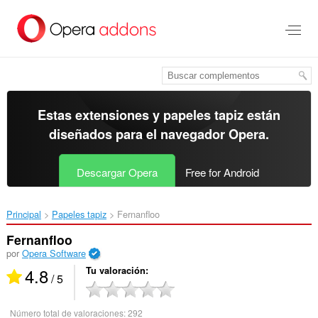
Ir
al
contenido
principal
Estas extensiones y papeles tapiz están
diseñados para el
navegador Opera
.
Descargar Opera
Free for Android
Principal
Papeles tapiz
Fernanfloo‎
Fernanfloo
por
Opera Software
4.8
Tu valoración
/ 5
Número total de valoraciones:
292