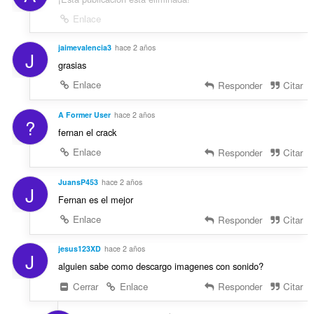
Enlace
jaimevalencia3
hace 2 años
J
grasias
Enlace
Responder
Citar
A Former User
hace 2 años
?
fernan el crack
Enlace
Responder
Citar
JuansP453
hace 2 años
J
Fernan es el mejor
Enlace
Responder
Citar
jesus123XD
hace 2 años
J
alguien sabe como descargo imagenes con sonido?
Cerrar
Enlace
Responder
Citar