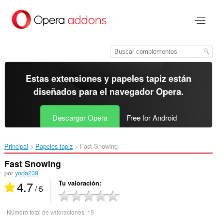
Ir
al
contenido
principal
Estas extensiones y papeles tapiz están
diseñados para el
navegador Opera
.
Descargar Opera
Free for Android
Principal
Papeles tapiz
Fast Snowing‎
Fast Snowing
por
yoda238
4.7
Tu valoración
/ 5
Número total de valoraciones:
19