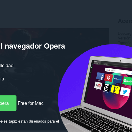
Acerc
Descarg
Versión
Tamaño
el navegador Opera
Última a
Licencia
licidad
ía
pera
Free for Mac
eles tapiz están diseñados para el