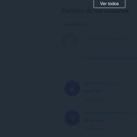
Ver todos
Opinión de los usuarios
Comentarios: 2
Ver la conversación completa de los 
Khalidmacoza
hace 1 año
K
super like
Enlace
YungCharcTheDarkGod
hace 3 a
Y
W wallpaper
Enlace