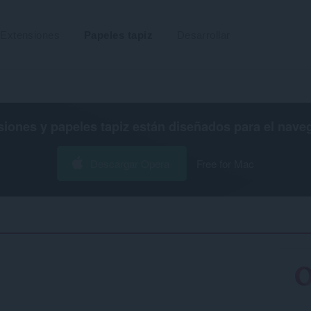
Extensiones
Papeles tapiz
Desarrollar
siones y papeles tapiz están diseñados para el
nave
Descargar Opera
Free for Mac