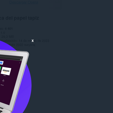
Descargar Opera
a del papel tapiz
as
4 401
1.0
29,3 MB
x
ctualización
14 de marzo de 2023
Copyright 2022 suryaraj