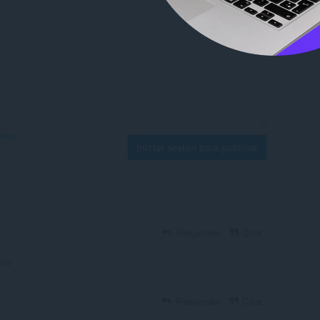
foros
Iniciar sesión para publicar
Responder
Citar
ños
Responder
Citar