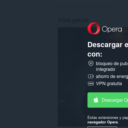
Número total de valoraciones:
63
Vista previa
Descargar 
con:
bloqueo de pub
integrado
ahorro de energ
VPN gratuita
Descargar O
Estas extensiones y pap
navegador Opera
.