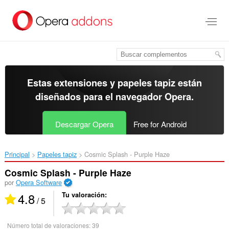
Ir
al
contenido
principal
Estas extensiones y papeles tapiz están
diseñados para el
navegador Opera
.
Descargar Opera
Free for Android
Principal
Papeles tapiz
Cosmic Splash - Purple Haze‎
Cosmic Splash - Purple Haze
por
Opera Software
4.8
Tu valoración
/ 5
Número total de valoraciones:
39