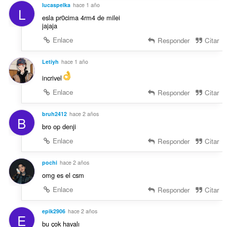
lucaspelka
hace 1 año
L
esla pr0cima 4rm4 de milei
jajaja
Enlace
Responder
Citar
Letiyh
hace 1 año
incrivel
Enlace
Responder
Citar
bruh2412
hace 2 años
B
bro op denji
Enlace
Responder
Citar
pochi
hace 2 años
omg es el csm
Enlace
Responder
Citar
epik2906
hace 2 años
E
bu çok havalı