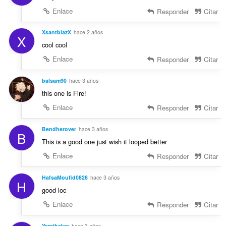
Enlace
Responder
Citar
XsantblazX
hace 2 años
X
cool cool
Enlace
Responder
Citar
balsam90
hace 3 años
this one is Fire!
Enlace
Responder
Citar
Bendherover
hace 3 años
B
This is a good one just wish it looped better
Enlace
Responder
Citar
HafsaMoufid0828
hace 3 años
H
good loc
Enlace
Responder
Citar
Yeraihaker
hace 3 años