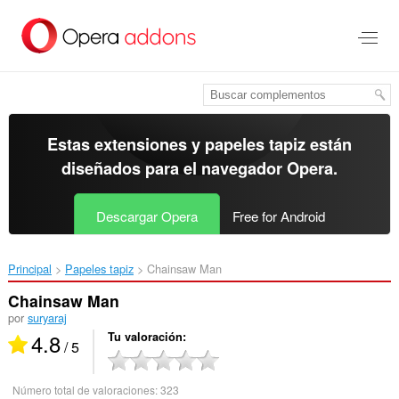
Ir
al
contenido
principal
Estas extensiones y papeles tapiz están
diseñados para el
navegador Opera
.
Descargar Opera
Free for Android
Principal
Papeles tapiz
Chainsaw Man‎
Chainsaw Man
por
suryaraj
4.8
Tu valoración
/ 5
Número total de valoraciones:
323