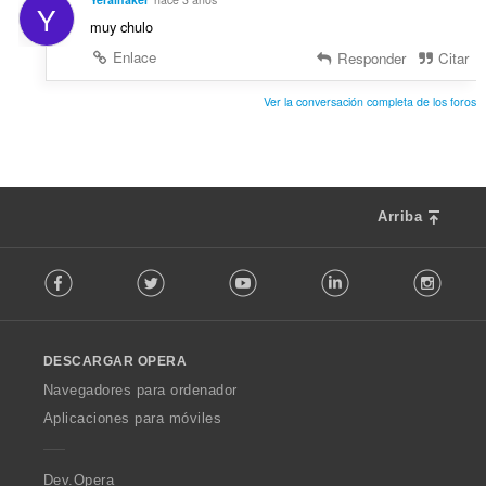
Y
muy chulo
Enlace
Responder
Citar
Ver la conversación completa de los foros
Arriba
F
Facebook
Twitter
Youtube
LinkedIn
Instag
o
l
l
o
DESCARGAR OPERA
w
O
Navegadores para ordenador
p
Aplicaciones para móviles
e
r
a
Dev.Opera