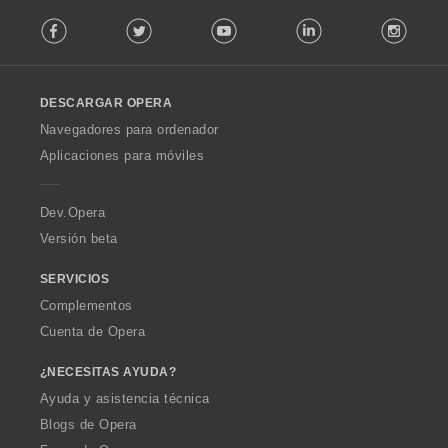
F
Facebook
Twitter
Youtube
LinkedIn
Instag
o
l
l
o
DESCARGAR OPERA
w
O
Navegadores para ordenador
p
Aplicaciones para móviles
e
r
a
Dev.Opera
Versión beta
SERVICIOS
Complementos
Cuenta de Opera
¿NECESITAS AYUDA?
Ayuda y asistencia técnica
Blogs de Opera