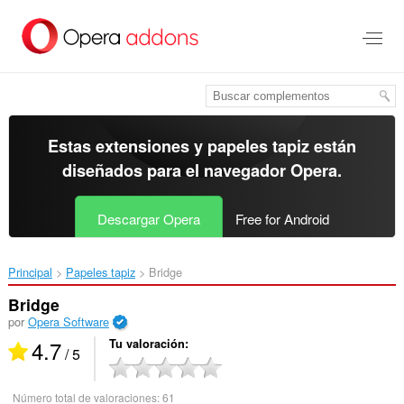
Ir
al
contenido
principal
Estas extensiones y papeles tapiz están
diseñados para el
navegador Opera
.
Descargar Opera
Free for Android
Principal
Papeles tapiz
Bridge‎
Bridge
por
Opera Software
4.7
Tu valoración
/ 5
Número total de valoraciones:
61