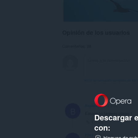
Opinión de los usuarios
Comentarios: 28
Ver la conversación completa de los 
Bazza05
hace 2 años
B
Escape to faraway places !
Descargar 
Enlace
con:
F7KJ
hace 2 años