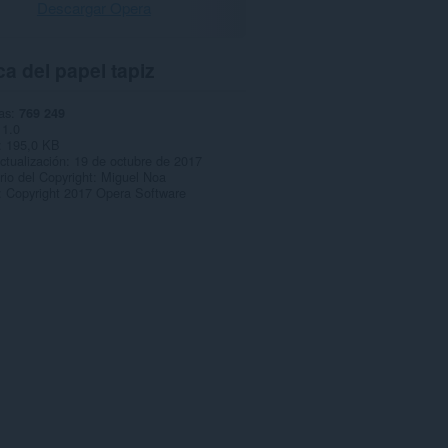
Descargar Opera
a del papel tapiz
as
769 249
1.0
195,0 KB
ctualización
19 de octubre de 2017
rio del Copyright
Miguel Noa
Copyright 2017 Opera Software