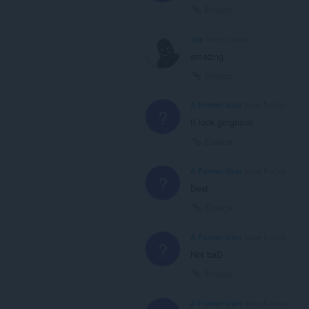
Enlace
xux
hace 5 años
amazing
Enlace
A Former User
hace 5 años
?
It look gorgeous
Enlace
A Former User
hace 5 años
?
Best
Enlace
A Former User
hace 5 años
?
Not baD
Enlace
A Former User
hace 5 años