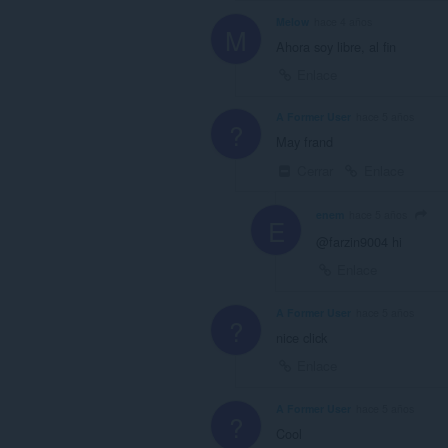
Melow
hace 4 años
M
Ahora soy libre, al fin
Enlace
A Former User
hace 5 años
?
May frand
Cerrar
Enlace
enem
hace 5 años
E
@farzin9004 hi
Enlace
A Former User
hace 5 años
?
nice click
Enlace
A Former User
hace 5 años
?
Cool