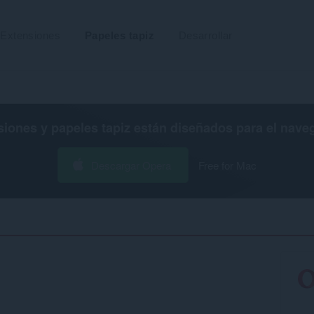
Extensiones
Papeles tapiz
Desarrollar
siones y papeles tapiz están diseñados para el
nave
Descargar Opera
Free for Mac