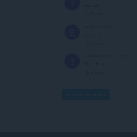
?
pas mal!
Enlace
enem
hace 5 años
E
very calm
Enlace
A Former User
hace 6 años
?
Super fond
Enlace
Ver más comentarios