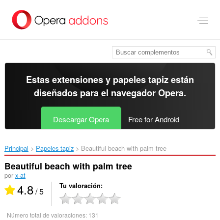
Ir
al
contenido
principal
Estas extensiones y papeles tapiz están
diseñados para el
navegador Opera
.
Descargar Opera
Free for Android
Principal
Papeles tapiz
Beautiful beach with palm tree‎
Beautiful beach with palm tree
por
x-at
4.8
Tu valoración
/ 5
Número total de valoraciones:
131