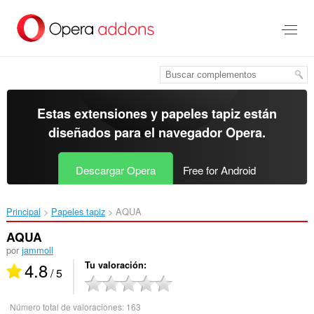
Ir
al
contenido
principal
Estas extensiones y papeles tapiz están
diseñados para el
navegador Opera
.
Descargar Opera
Free for Android
Principal
Papeles tapiz
AQUA‎
AQUA
por
jammoll
4.8
Tu valoración
/ 5
Número total de valoraciones:
163