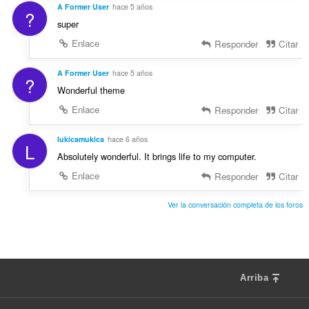
A Former User
hace 5 años
?
super
Enlace
Responder
Citar
A Former User
hace 5 años
?
Wonderful theme
Enlace
Responder
Citar
lukicamukica
hace 6 años
L
Absolutely wonderful. It brings life to my computer.
Enlace
Responder
Citar
Ver la conversación completa de los foros
Arriba
F