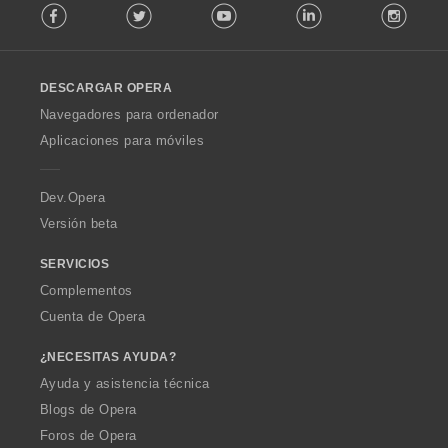
Facebook
Twitter
Youtube
LinkedIn
Instag
o
l
l
o
DESCARGAR OPERA
w
O
Navegadores para ordenador
p
Aplicaciones para móviles
e
r
a
Dev.Opera
Versión beta
SERVICIOS
Complementos
Cuenta de Opera
¿NECESITAS AYUDA?
Ayuda y asistencia técnica
Blogs de Opera
Foros de Opera