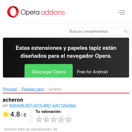
Ir
al
contenido
principal
Estas extensiones y papeles tapiz están
diseñados para el
navegador Opera
.
Descargar Opera
Free for Android
Principal
Papeles tapiz
acheron‎
acheron
por
60efafd8-267f-4375-9867-ec8112fe492a
4.8
Tu valoración
/ 5
Número total de valoraciones:
46