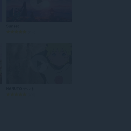
o
t
r
o
a
t
c
a
i
Sunset
l
o
N
267
d
n
ú
e
e
m
v
s
e
a
:
r
l
o
o
t
r
o
a
t
c
a
i
NARUTO ナルト
l
o
N
309
d
n
ú
e
e
m
v
s
e
a
:
r
l
o
o
t
r