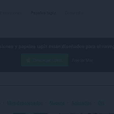
Extensiones
Papeles tapiz
Desarrollar
siones y papeles tapiz están diseñados para el
nave
Descargar Opera
Free for Mac
o
Más descargados
Nuevos
Animados
GX