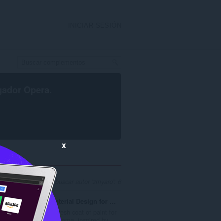
INICIAR SESIÓN
gador Opera
.
x
Nº de resultados al buscar autor 'zmyaro': 6
Material Design for Rizzoma
A fresh coat of paint for
..
Rizzoma, inspired by...