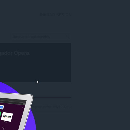
INICIAR SESIÓN
gador Opera
.
x
º de resultados al buscar autor 'zdv1990': 3