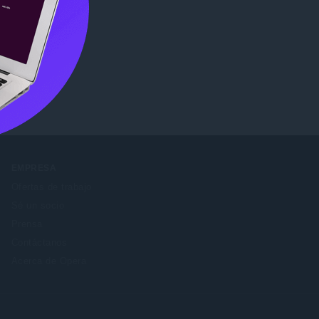
b Store
.
EMPRESA
Ofertas de trabajo
Sé un socio
Prensa
Contáctanos
Acerca de Opera