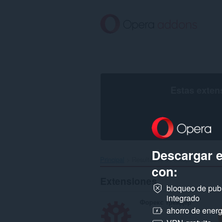
Ir
al
contenido
principal
Estas exten
Descargar 
Principal
Resultados de búsqueda
con:
Extensiones
bloqueo de pub
integrado
Форекс трейдер
ahorro de energ