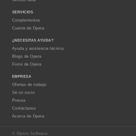
e
e
e
e
s
s
s
s
SERVICIOS
:
:
:
:
Complementos
Cuenta de Opera
¿NECESITAS AYUDA?
Ayuda y asistencia técnica
Blogs de Opera
Foros de Opera
EMPRESA
Ofertas de trabajo
Sé un socio
Prensa
Contáctanos
Acerca de Opera
© Opera Software