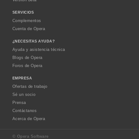
e
e
s
s
SERVICIOS
:
:
Complementos
Cuenta de Opera
¿NECESITAS AYUDA?
Ayuda y asistencia técnica
Blogs de Opera
Foros de Opera
EMPRESA
Ofertas de trabajo
Sé un socio
Prensa
Contáctanos
Acerca de Opera
© Opera Software