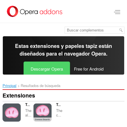
Ir
al
contenido
principal
Estas extensiones y papeles tapiz están
diseñados para el
navegador Opera
.
Descargar Opera
Free for Android
Principal
Resultados de búsqueda
Extensiones
Trufflepiggy
Trufflepiggy - Context Search
The
The
al...
c...