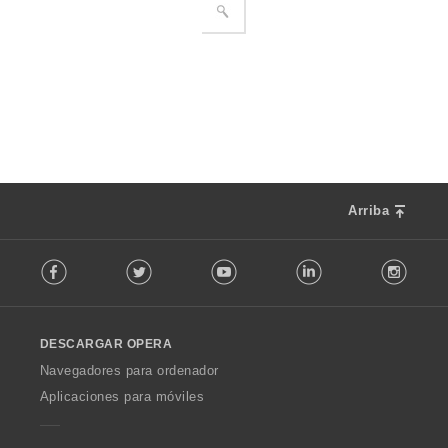
Arriba
F
Facebook
Twitter
Youtube
LinkedIn
Instag
o
l
l
o
DESCARGAR OPERA
w
O
Navegadores para ordenador
p
Aplicaciones para móviles
e
r