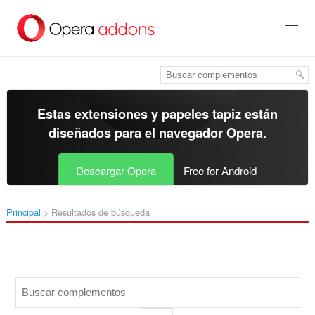
Ir
al
contenido
principal
Estas extensiones y papeles tapiz están
diseñados para el
navegador Opera
.
Descargar Opera
Free for Android
Principal
Resultados de búsqueda