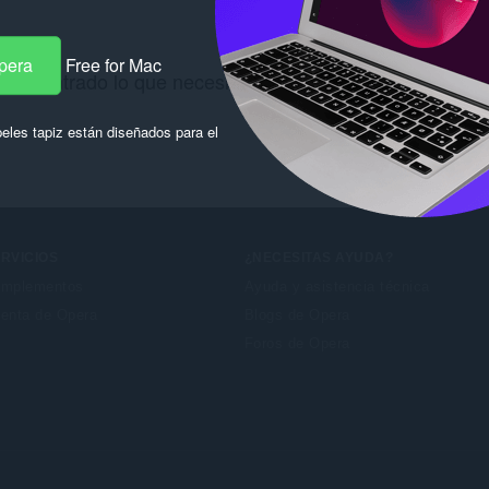
pera
Free for Mac
 encontrado lo que necesitas? Consulta los
Chrome We
eles tapiz están diseñados para el
RVICIOS
¿NECESITAS AYUDA?
mplementos
Ayuda y asistencia técnica
enta de Opera
Blogs de Opera
Foros de Opera