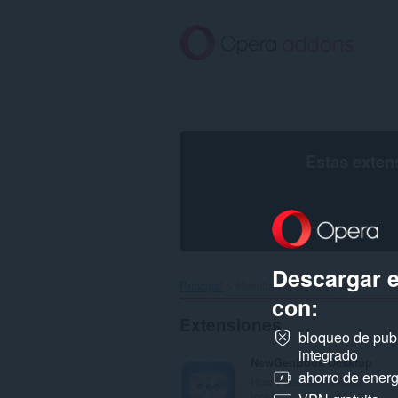
Ir
al
contenido
principal
Estas exten
Descargar 
Principal
Resultados de búsqueda
con:
Extensiones
bloqueo de pub
integrado
NewGenBook Desktop
ahorro de energ
How Facebook should
look.