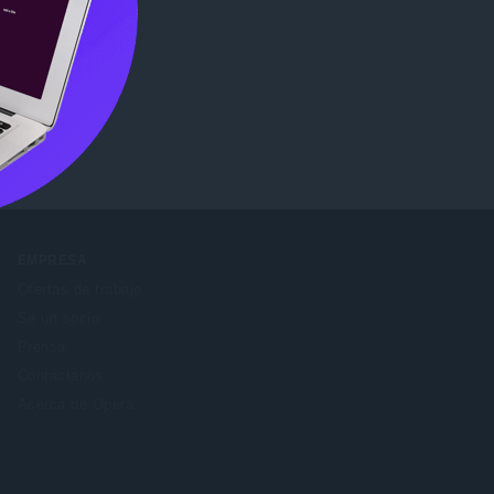
b Store
.
EMPRESA
Ofertas de trabajo
Sé un socio
Prensa
Contáctanos
Acerca de Opera