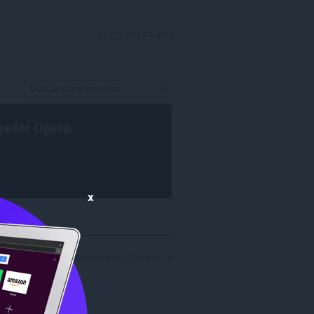
INICIAR SESIÓN
gador Opera
.
x
Nº de resultados al buscar autor 'thinqtek': 1