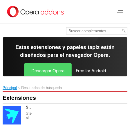
Ir
al
contenido
principal
Estas extensiones y papeles tapiz están
diseñados para el
navegador Opera
.
Descargar Opera
Free for Android
Principal
Resultados de búsqueda
Extensiones
Stealthy
Ste
al...