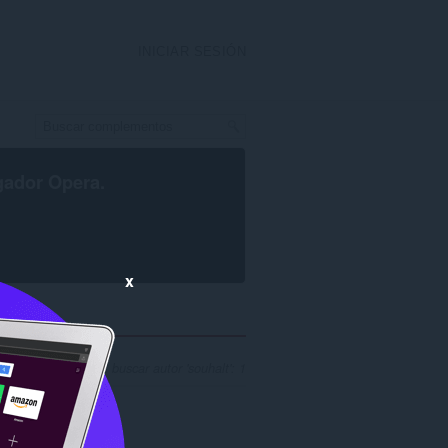
INICIAR SESIÓN
gador Opera
.
x
Nº de resultados al buscar autor 'souhalt': 1