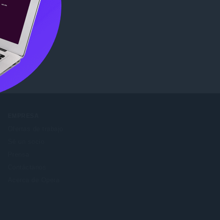
b Store
.
EMPRESA
Ofertas de trabajo
Sé un socio
Prensa
Contáctanos
Acerca de Opera