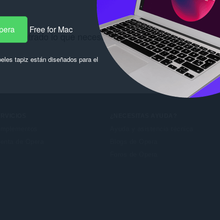
pera
Free for Mac
 encontrado lo que necesitas? Consulta los
Chrome We
eles tapiz están diseñados para el
RVICIOS
¿NECESITAS AYUDA?
mplementos
Ayuda y asistencia técnica
enta de Opera
Blogs de Opera
Foros de Opera