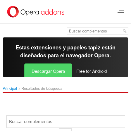
Ir
al
contenido
principal
Estas extensiones y papeles tapiz están
diseñados para el
navegador Opera
.
Descargar Opera
Free for Android
Principal
Resultados de búsqueda