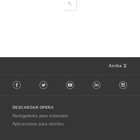
Arriba
F
Facebook
Twitter
Youtube
LinkedIn
Instag
o
l
l
o
DESCARGAR OPERA
w
O
Navegadores para ordenador
p
Aplicaciones para móviles
e
r