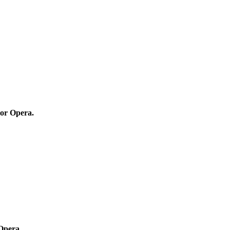
or Opera
.
Opera
.