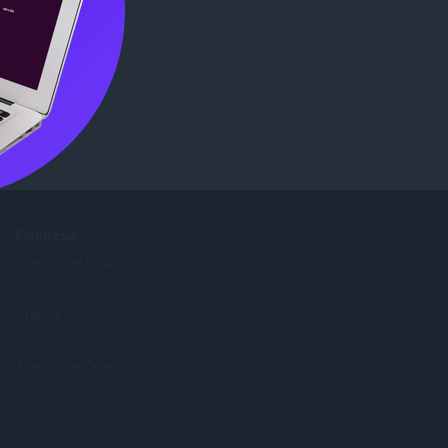
b Store
.
EMPRESA
Ofertas de trabajo
Sé un socio
Prensa
Contáctanos
Acerca de Opera