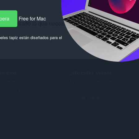
pera
Free for Mac
 encontrado lo que necesitas? Consulta los
Chrome We
eles tapiz están diseñados para el
RVICIOS
¿NECESITAS AYUDA?
mplementos
Ayuda y asistencia técnica
enta de Opera
Blogs de Opera
Foros de Opera