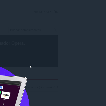
INICIAR SESIÓN
gador Opera
.
x
de resultados al buscar autor 'piotrmusiol': 1