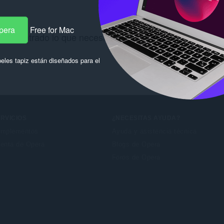
pera
Free for Mac
 encontrado lo que necesitas? Consulta los
Chrome We
eles tapiz están diseñados para el
RVICIOS
¿NECESITAS AYUDA?
mplementos
Ayuda y asistencia técnica
enta de Opera
Blogs de Opera
Foros de Opera