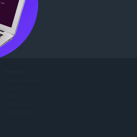
b Store
.
EMPRESA
Ofertas de trabajo
Sé un socio
Prensa
Contáctanos
Acerca de Opera