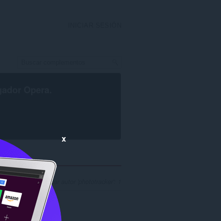
INICIAR SESIÓN
gador Opera
.
x
 resultados al buscar autor 'phototracker': 1