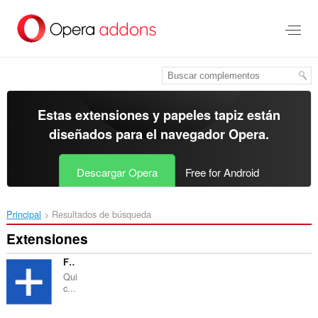
Ir
al
contenido
principal
Estas extensiones y papeles tapiz están
diseñados para el
navegador Opera
.
Descargar Opera
Free for Android
Principal
Resultados de búsqueda
Extensiones
Free Snipping Tool
Qui
c...