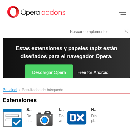
Ir
al
contenido
principal
Estas extensiones y papeles tapiz están
diseñados para el
navegador Opera
.
Descargar Opera
Free for Android
Principal
Resultados de búsqueda
Extensiones
Single Window (open links in active window)
Image Downloader for Instagram™
HexDump - Hex Viewer
Do
Do
Dis
n...
w...
pl...