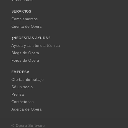
e
e
e
s
s
s
SERVICIOS
:
:
:
Complementos
Cuenta de Opera
¿NECESITAS AYUDA?
Ayuda y asistencia técnica
Blogs de Opera
Foros de Opera
EMPRESA
Ofertas de trabajo
Sé un socio
Prensa
Contáctanos
Acerca de Opera
© Opera Software