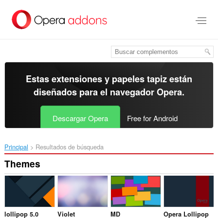
Ir
al
contenido
principal
Estas extensiones y papeles tapiz están
diseñados para el
navegador Opera
.
Descargar Opera
Free for Android
Principal
Resultados de búsqueda
Themes
lollipop 5.0
Violet
MD
Opera Lollipop