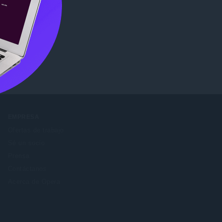
b Store
.
EMPRESA
Ofertas de trabajo
Sé un socio
Prensa
Contáctanos
Acerca de Opera