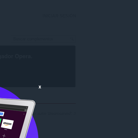
INICIAR SESIÓN
gador Opera
.
x
 resultados al buscar autor 'dreamcarved': 3
..