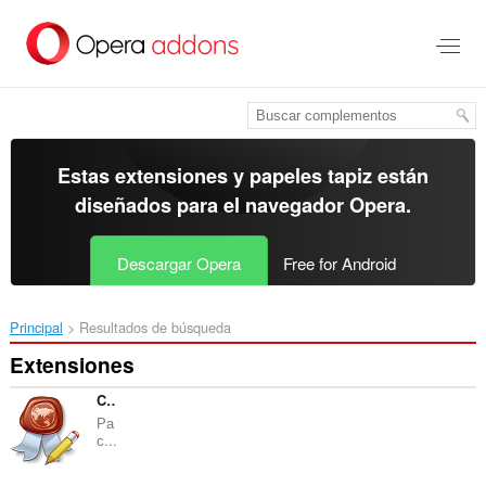
Ir
al
contenido
principal
Estas extensiones y papeles tapiz están
diseñados para el
navegador Opera
.
Descargar Opera
Free for Android
Principal
Resultados de búsqueda
Extensiones
CryptoPro Extension for CAdES Browser Plug-in
Ра
с...