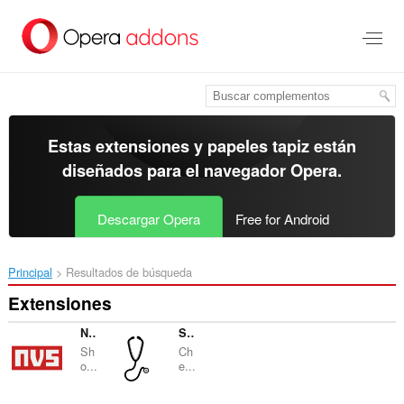
Ir
al
contenido
principal
Estas extensiones y papeles tapiz están
diseñados para el
navegador Opera
.
Descargar Opera
Free for Android
Principal
Resultados de búsqueda
Extensiones
NPM Version Stats
Stethoscope
Sh
Ch
o...
e...