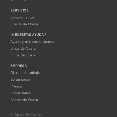
e
e
s
s
SERVICIOS
:
:
Complementos
Cuenta de Opera
¿NECESITAS AYUDA?
Ayuda y asistencia técnica
Blogs de Opera
Foros de Opera
EMPRESA
Ofertas de trabajo
Sé un socio
Prensa
Contáctanos
Acerca de Opera
© Opera Software