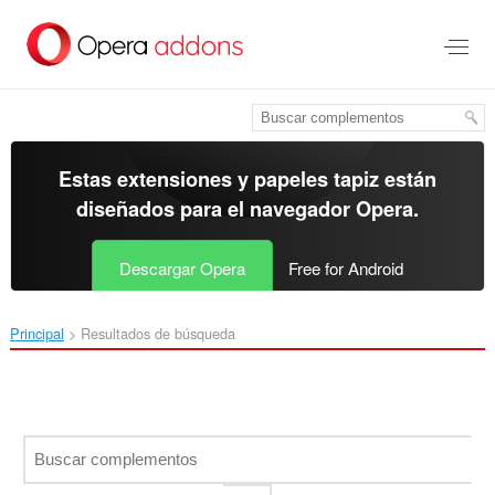
Ir
al
contenido
principal
Estas extensiones y papeles tapiz están
diseñados para el
navegador Opera
.
Descargar Opera
Free for Android
Principal
Resultados de búsqueda