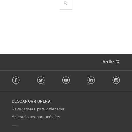
Arriba
F
Facebook
Twitter
Youtube
LinkedIn
Instag
o
l
l
o
DESCARGAR OPERA
w
O
Navegadores para ordenador
p
Aplicaciones para móviles
e
r