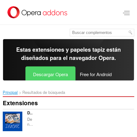
Ir
al
contenido
principal
Estas extensiones y papeles tapiz están
diseñados para el
navegador Opera
.
Descargar Opera
Free for Android
Principal
Resultados de búsqueda
Extensiones
DENOFPC
De
n...