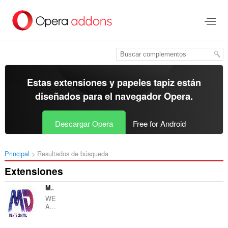
Ir
al
contenido
principal
Estas extensiones y papeles tapiz están
diseñados para el
navegador Opera
.
Descargar Opera
Free for Android
Principal
Resultados de búsqueda
Extensiones
Marketing Mente Digital
WE
A...