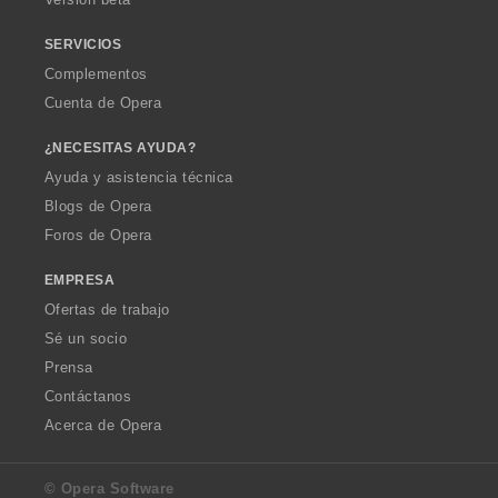
e
e
e
e
s
s
s
s
SERVICIOS
:
:
:
:
Complementos
Cuenta de Opera
¿NECESITAS AYUDA?
Ayuda y asistencia técnica
Blogs de Opera
Foros de Opera
EMPRESA
Ofertas de trabajo
Sé un socio
Prensa
Contáctanos
Acerca de Opera
© Opera Software