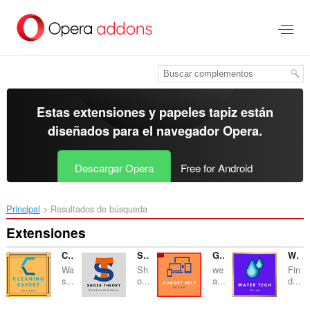
Ir
al
contenido
principal
Estas extensiones y papeles tapiz están
diseñados para el
navegador Opera
.
Descargar Opera
Free for Android
Principal
Resultados de búsqueda
Extensiones
Cleaning Expert - Reviews
Shoes Theory - Guide & Review
Gadget Help - Reviews
Water Tech Guide
Wa
Sh
we
Fin
s...
o...
a...
d...