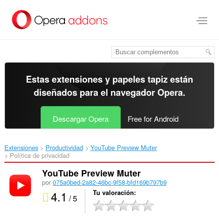
Ir
al
contenido
principal
Estas extensiones y papeles tapiz están
diseñados para el
navegador Opera
.
Descargar Opera
Free for Android
Extensiones
Productividad
YouTube Preview Muter‎
Política de privacidad
YouTube Preview Muter
por
075a0bed-2a82-46bc-9f58-bfd169b797b9
4.1
Tu valoración
/ 5