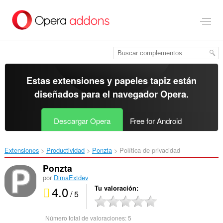
Ir
al
contenido
principal
Estas extensiones y papeles tapiz están
diseñados para el
navegador Opera
.
Descargar Opera
Free for Android
Extensiones
Productividad
Ponzta‎
Política de privacidad
Ponzta
por
DimaExtdev
4.0
Tu valoración
/ 5
Número total de valoraciones:
5