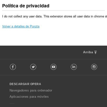
Política de privacidad
I do not collect any user data. This extension stores all user data in chrome 
Volver a detalles de Ponzta
Arriba
F
Facebook
Twitter
Youtube
LinkedIn
Instag
o
l
l
o
DESCARGAR OPERA
w
O
Navegadores para ordenador
p
Aplicaciones para móviles
e
r