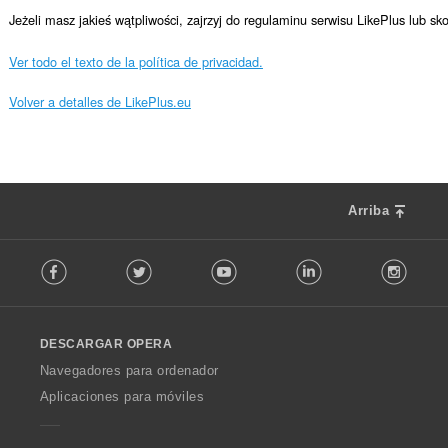
Jeżeli masz jakieś wątpliwości, zajrzyj do regulaminu serwisu LikePlus lub sko
Ver todo el texto de la política de privacidad.
Volver a detalles de LikePlus.eu
Arriba
F
Facebook
Twitter
Youtube
LinkedIn
Instag
o
l
l
o
DESCARGAR OPERA
w
O
Navegadores para ordenador
p
Aplicaciones para móviles
e
r