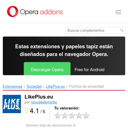
Ir
al
contenido
principal
Estas extensiones y papeles tapiz están
diseñados para el
navegador Opera
.
Descargar Opera
Free for Android
Extensiones
Sociedad
LikePlus.eu‎
Política de privacidad
LikePlus.eu
por
nexuswebmedia
4.1
Tu valoración
/ 5
Número total de valoraciones:
6