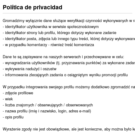
Política de privacidad
Gromadzimy wyłącznie dane służące weryfikacji czynności wykonywanych w ra
- identyfikator użytkownika w serwisie społecznościowym

- identyfikator strony lub profilu, którego dotyczy wykonane zadanie

- identyfikator posta, zdjęcia lub innego typu treści, której dotyczy wykonywan
- w przypadku komentarzy - również treść komentarza

Dane te są zapisywane na naszych serwerach i przechowywane w celu:

- wynagradzania użytkowników (tj. przyznawania punktów) za wykonane zadan
- wykrywania nadużyć i oszustw

- informowania zlecających zadania o osiągniętym wyniku promocji profilu

W przypadku integrowania swojego profilu możemy dodatkowo zgromadzić nast
- zdjęcie profilowe

- wiek

- liczba znajomych / obserwujących / obserwowanych

- nazwa profilu (imię i nazwisko, login, adres e-mail)

- opis profilu

Wyrażenie zgody nie jest obowiązkowe, ale jest konieczne, aby można było ko