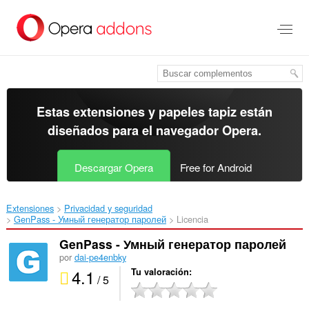
Ir
al
contenido
principal
Estas extensiones y papeles tapiz están
diseñados para el
navegador Opera
.
Descargar Opera
Free for Android
Extensiones
Privacidad y seguridad
GenPass - Умный генератор паролей‎
Licencia
GenPass - Умный генератор паролей
por
dai-pe4enbky
4.1
Tu valoración
/ 5