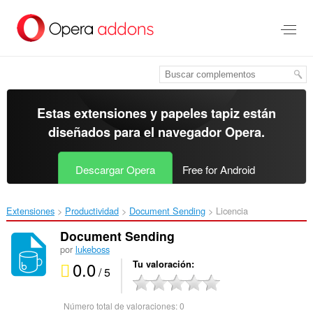
Ir
al
contenido
principal
Estas extensiones y papeles tapiz están
diseñados para el
navegador Opera
.
Descargar Opera
Free for Android
Extensiones
Productividad
Document Sending‎
Licencia
Document Sending
por
lukeboss
0.0
Tu valoración
/ 5
Número total de valoraciones:
0