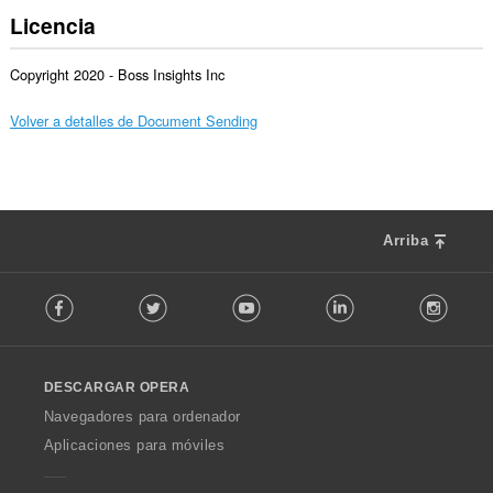
Licencia
Copyright 2020 - Boss Insights Inc
Volver a detalles de Document Sending
Arriba
F
Facebook
Twitter
Youtube
LinkedIn
Instag
o
l
l
o
DESCARGAR OPERA
w
O
Navegadores para ordenador
p
Aplicaciones para móviles
e
r