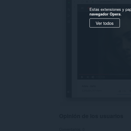
en
Estas extensiones y pap
algunos
navegador Opera
.
sitios
web.
Ver todos
Opinión de los usuarios
Comentarios: 0