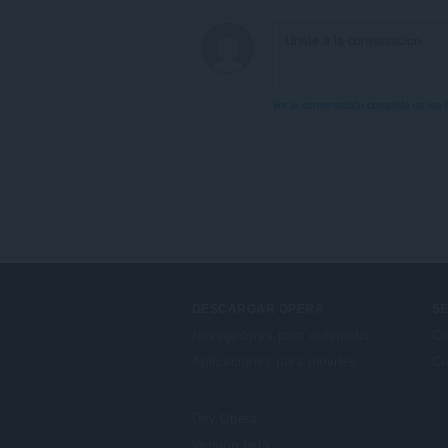
Ver la conversación completa de los 
DESCARGAR OPERA
SE
Navegadores para ordenador
Co
Aplicaciones para móviles
Cu
Dev.Opera
Versión beta