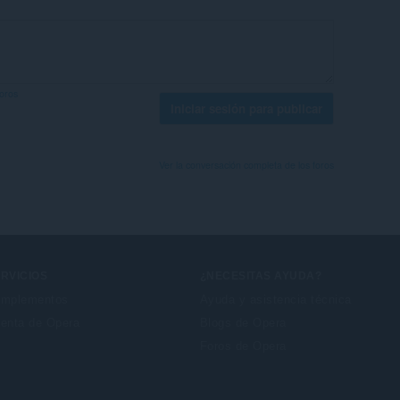
foros
Iniciar sesión para publicar
Ver la conversación completa de los foros
RVICIOS
¿NECESITAS AYUDA?
mplementos
Ayuda y asistencia técnica
enta de Opera
Blogs de Opera
Foros de Opera