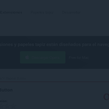
Extensiones
Papeles tapiz
Desarrollar
siones y papeles tapiz están diseñados para el
nave
Descargar Opera
Free for Mac
e™ Repeat Button‎
Button
ación