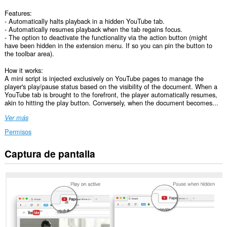
Features:
- Automatically halts playback in a hidden YouTube tab.
- Automatically resumes playback when the tab regains focus.
- The option to deactivate the functionality via the action button (might
have been hidden in the extension menu. If so you can pin the button to
the toolbar area).
How it works:
A mini script is injected exclusively on YouTube pages to manage the
player's play/pause status based on the visibility of the document. When a
YouTube tab is brought to the forefront, the player automatically resumes,
akin to hitting the play button. Conversely, when the document becomes...
Ver más
Permisos
Captura de pantalla
Esta
extensión
puede
acceder
a
tus
datos
en
algunos
sitios