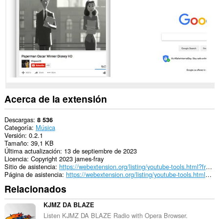
web.
Acerca de la extensión
Descargas
8 536
Categoría
Música
Versión
0.2.1
Tamaño
39,1 KB
Última actualización
13 de septiembre de 2023
Licencia
Copyright 2023 james-fray
Sitio de asistencia
https://webextension.org/listing/youtube-tools.html?from=auto-pause
Página de asistencia
https://webextension.org/listing/youtube-tools.html?from=auto-pause
Relacionados
KJMZ DA BLAZE
Listen KJMZ DA BLAZE Radio with Opera Browser.