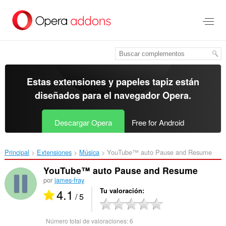
Ir
al
contenido
principal
Estas extensiones y papeles tapiz están
diseñados para el
navegador Opera
.
Descargar Opera
Free for Android
Principal
Extensiones
Música
YouTube™ auto Pause and Resume‎
YouTube™ auto Pause and Resume
por
james-fray
4.1
Tu valoración
/ 5
Número total de valoraciones:
6