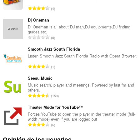
N
4
ú
m
Dj Oneman
e
Dj Oneman is all about DJ man,DJ equipments,DJ finding
guides etc.
r
N
0
o
ú
t
m
Smooth Jazz South Florida
o
e
Listen Smooth Jazz South Florida Radio with Opera Browser.
t
r
a
N
1
o
l
ú
t
d
m
Seesu Music
o
e
e
Music search, player and meetings. Powered by last.fm and
t
v
others.
r
a
N
a
159
o
l
ú
l
t
d
m
Theater Mode for YouTube™
o
o
e
e
r
Forces YouTube to open the player in the theater mode (full-
t
v
width mode) even if you are logged out
r
a
a
N
a
6
o
c
l
ú
l
t
i
d
m
o
Opinión de los usuarios
o
o