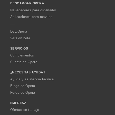
:
DESCARGAR OPERA
w
O
Navegadores para ordenador
p
Aplicaciones para móviles
e
r
a
Dev.Opera
Versión beta
SERVICIOS
Complementos
Cuenta de Opera
¿NECESITAS AYUDA?
Ayuda y asistencia técnica
Blogs de Opera
Foros de Opera
EMPRESA
Ofertas de trabajo