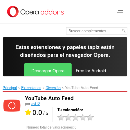
Ir
al
contenido
principal
Estas extensiones y papeles tapiz están
diseñados para el
navegador Opera
.
Descargar Opera
Free for Android
Principal
Extensiones
Diversión
YouTube Auto Feed‎
YouTube Auto Feed
por
avi12
0.0
Tu valoración
/ 5
Número total de valoraciones:
0