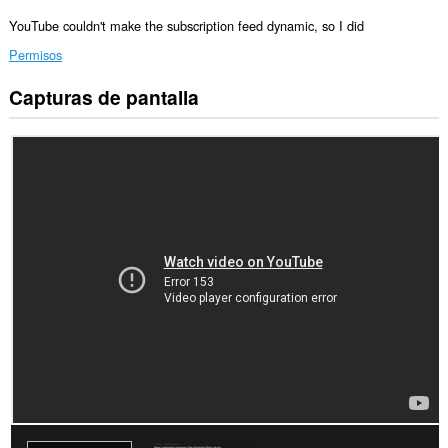
YouTube couldn't make the subscription feed dynamic, so I did
Permisos
Capturas de pantalla
Esta
extensión
puede
acceder
a
tus
datos
en
algunos
sitios
web.