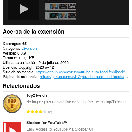
Acerca de la extensión
Descargas
65
Categoría
Diversión
Versión
0.0.9
Tamaño
110,1 KB
Última actualización
9 de julio de 2026
Licencia
Copyright 2026 avi12
Sitio de asistencia
https://github.com/avi12/youtube-auto-feed-feedback/issues
Página de asistencia
https://github.com/avi12/youtube-auto-feed-feedback/issues
Relacionados
Top2Twitch
Ne loupez plus un seul live de la chaîne Twitch top2tinidrum
N
2
ú
m
Sidebar for YouTube™
e
Easy Access to YouTube via Sidebar UI